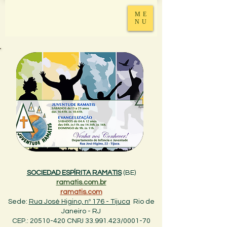
ME
NU
SOCIEDAD ESPÍRITA RAMATIS
(BE)
ramatis.com.br
ramatis.com
Sede:
Rua José Higino, nº 176 - Tijuca
Rio de
Janeiro - RJ
CEP.: 20510-420 CNPJ 33.991.423/0001-70