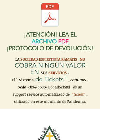
¡ATENCIÓN! LEA EL
ARCHIVO
PDF
¡PROTOCOLO DE DEVOLUCIÓN!
LA
SOCIEDAD ESPIRITISTA RAMATIS
NO
COBRA NINGÚN VALOR
EN
SUS
SERVICIOS
.
de Tickets"
El "
Sistema
_cc781905-
5cde
-3194-bb3b-136bad5cf58d_ es un
support service automatizado de
"ticket"
,
utilizado en este momento de Pandemia.