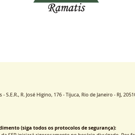
 S.E.R., R. José Higino, 176 - Tijuca, Rio de Janeiro - RJ, 2051
imento (siga todos os protocolos de segurança):
 da SER iniciará rigorosamente no horário divulgado. Por fa