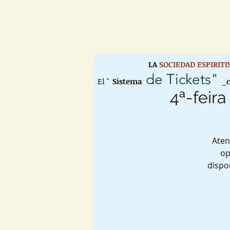
LA
SOCIEDAD ESPIRIT
de Tickets"
El "
Sistema
_
4ª-feira
Aten
op
dispo