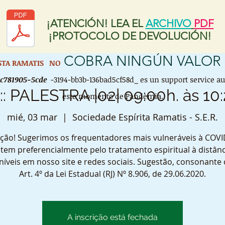
¡ATENCIÓN! LEA EL
ARCHIVO
PDF
¡PROTOCOLO DE DEVOLUCIÓN!
COBRA NINGÚN VALOR
ISTA RAMATIS
NO
cc781905-5cde
-3194-bb3b-136bad5cf58d_ es un support service a
 :: PALESTRA |02| 09:00h. às 10:
este momento de Pandemia.
mié, 03 mar
  |  
Sociedade Espírita Ramatis - S.E.R.
ção! Sugerimos os frequentadores mais vulneráveis à COVI
tem preferencialmente pelo tratamento espiritual à distânc
níveis em nosso site e redes sociais. Sugestão, consonante
Art. 4º da Lei Estadual (RJ) Nº 8.906, de 29.06.2020.
A inscrição está fechada