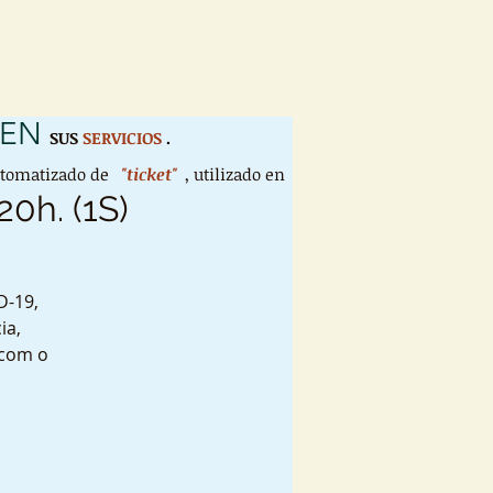
 EN
SUS
SERVICIOS
.
utomatizado de
"ticket"
, utilizado en
20h. (1S)
D-19,
ia,
 com o