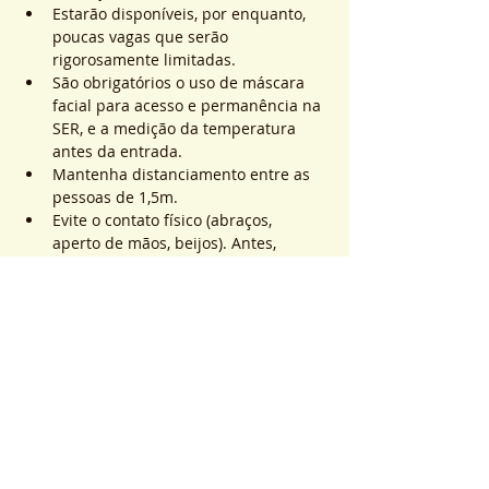
Estarão disponíveis, por enquanto, 
poucas vagas que serão 
rigorosamente limitadas.
São obrigatórios o uso de máscara 
facial para acesso e permanência na 
SER, e a medição da temperatura 
antes da entrada.
Mantenha distanciamento entre as 
pessoas de 1,5m.
Evite o contato físico (abraços, 
aperto de mãos, beijos). Antes, 
durante e após os atendimentos não 
realizaremos toques.
Saiba Mais >
Sistema de Ticket
Venta finalizada