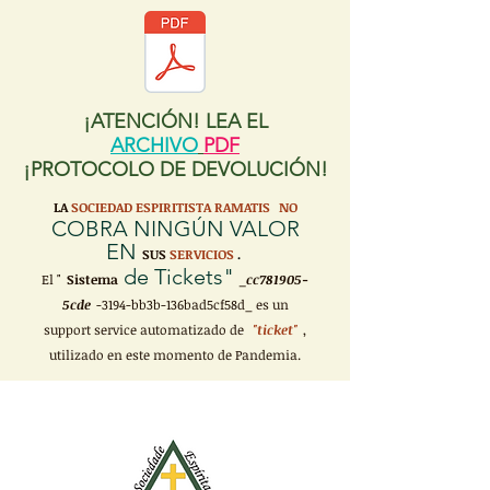
¡ATENCIÓN! LEA EL
ARCHIVO
PDF
¡PROTOCOLO DE DEVOLUCIÓN!
LA
SOCIEDAD ESPIRITISTA RAMATIS
NO
COBRA NINGÚN VALOR
EN
SUS
SERVICIOS
.
de Tickets"
El "
Sistema
_cc781905-
5cde
-3194-bb3b-136bad5cf58d_ es un
support service automatizado de
"ticket"
,
utilizado en este momento de Pandemia.