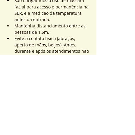
São obrigatórios o uso de máscara 
facial para acesso e permanência na 
SER, e a medição da temperatura 
antes da entrada.
Mantenha distanciamento entre as 
pessoas de 1,5m.
Evite o contato físico (abraços, 
aperto de mãos, beijos). Antes, 
durante e após os atendimentos não 
realizaremos toques.
Saiba Mais >
Sistema de Ticket
Venta finalizada
Tipo de entrada
ATEND. SER | QTD. 1 p/
pessoa