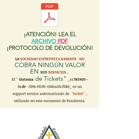
¡ATENCIÓN! LEA EL
ARCHIVO
PDF
¡PROTOCOLO DE DEVOLUCIÓN!
LA
SOCIEDAD ESPIRITISTA RAMATIS
NO
COBRA NINGÚN VALOR
EN
SUS
SERVICIOS
.
de Tickets"
El "
Sistema
_cc781905-
5cde
-3194-bb3b-136bad5cf58d_ es un
support service automatizado de
"ticket"
,
utilizado en este momento de Pandemia.