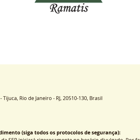
- Tijuca, Rio de Janeiro - RJ, 20510-130, Brasil
imento (siga todos os protocolos de segurança):
 da SER iniciará rigorosamente no horário divulgado. Por fa