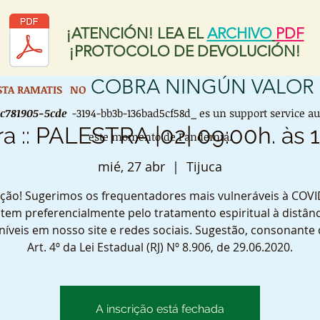
¡ATENCIÓN! LEA EL
ARCHIVO
PDF
¡PROTOCOLO DE DEVOLUCIÓN!
COBRA NINGÚN VALOR
ISTA RAMATIS
NO
cc781905-5cde
-3194-bb3b-136bad5cf58d_ es un support service a
ra :: PALESTRA |02| 09:00h. às 
este momento de Pandemia.
mié, 27 abr
  |  
Tijuca
ção! Sugerimos os frequentadores mais vulneráveis à COVI
tem preferencialmente pelo tratamento espiritual à distânc
níveis em nosso site e redes sociais. Sugestão, consonante
Art. 4º da Lei Estadual (RJ) Nº 8.906, de 29.06.2020.
A inscrição está fechada