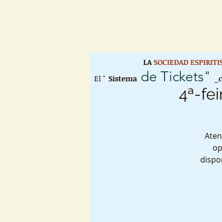
LA
SOCIEDAD ESPIRIT
de Tickets"
El "
Sistema
_
4ª-fei
Aten
op
dispo