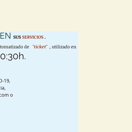
 EN
SUS
SERVICIOS
.
utomatizado de
"ticket"
, utilizado en
10:30h.
D-19,
ia,
 com o