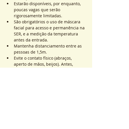
Estarão disponíveis, por enquanto, 
poucas vagas que serão 
rigorosamente limitadas.
São obrigatórios o uso de máscara 
facial para acesso e permanência na 
SER, e a medição da temperatura 
antes da entrada.
Mantenha distanciamento entre as 
pessoas de 1,5m.
Evite o contato físico (abraços, 
aperto de mãos, beijos). Antes, 
durante e após os atendimentos não 
realizaremos toques.
Saiba Mais >
Sistema de Ticket
Venta finalizada