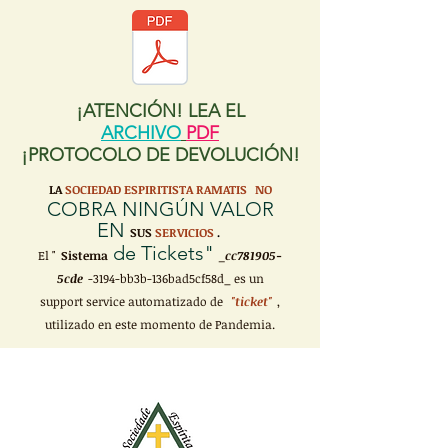
¡ATENCIÓN! LEA EL
ARCHIVO
PDF
¡PROTOCOLO DE DEVOLUCIÓN!
LA
SOCIEDAD ESPIRITISTA RAMATIS
NO
COBRA NINGÚN VALOR
EN
SUS
SERVICIOS
.
de Tickets"
El "
Sistema
_cc781905-
5cde
-3194-bb3b-136bad5cf58d_ es un
support service automatizado de
"ticket"
,
utilizado en este momento de Pandemia.