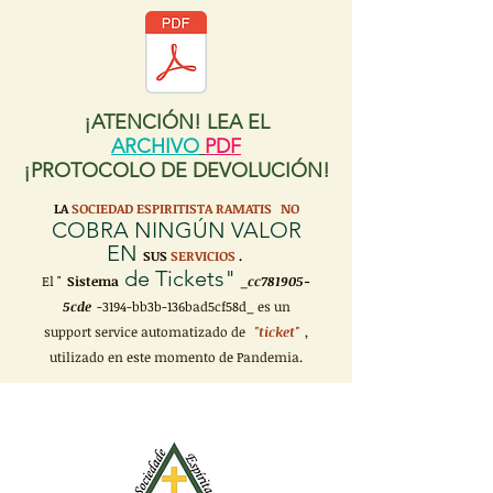
¡ATENCIÓN! LEA EL
ARCHIVO
PDF
¡PROTOCOLO DE DEVOLUCIÓN!
LA
SOCIEDAD ESPIRITISTA RAMATIS
NO
COBRA NINGÚN VALOR
EN
SUS
SERVICIOS
.
de Tickets"
El "
Sistema
_cc781905-
5cde
-3194-bb3b-136bad5cf58d_ es un
support service automatizado de
"ticket"
,
utilizado en este momento de Pandemia.