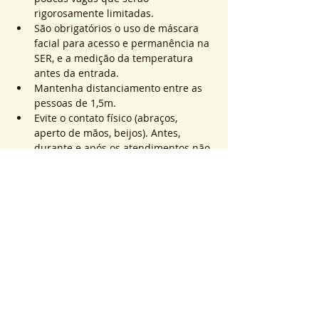
rigorosamente limitadas.
São obrigatórios o uso de máscara 
facial para acesso e permanência na 
SER, e a medição da temperatura 
antes da entrada.
Mantenha distanciamento entre as 
pessoas de 1,5m.
Evite o contato físico (abraços, 
aperto de mãos, beijos). Antes, 
durante e após os atendimentos não 
realizaremos toques.
Saiba Mais >
Sistema de Ticket
Venta finalizada
Tipo de entrada
ATEND. SER | QTD. 1 p/