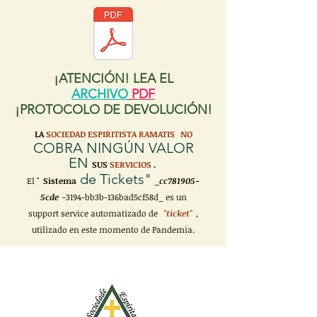
¡ATENCIÓN! LEA EL
ARCHIVO
PDF
¡PROTOCOLO DE DEVOLUCIÓN!
LA
SOCIEDAD ESPIRITISTA RAMATIS
NO
COBRA NINGÚN VALOR
EN
SUS
SERVICIOS
.
de Tickets"
El "
Sistema
_cc781905-
5cde
-3194-bb3b-136bad5cf58d_ es un
support service automatizado de
"ticket"
,
utilizado en este momento de Pandemia.