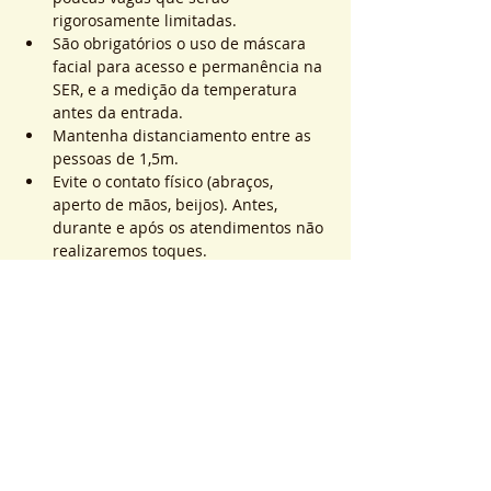
rigorosamente limitadas.
São obrigatórios o uso de máscara 
facial para acesso e permanência na 
SER, e a medição da temperatura 
antes da entrada.
Mantenha distanciamento entre as 
pessoas de 1,5m.
Evite o contato físico (abraços, 
aperto de mãos, beijos). Antes, 
durante e após os atendimentos não 
realizaremos toques.
Saiba Mais >
Sistema de Ticket
Entradas agotadas
Tipo de entrada
ATEND. SER | QTD. 1 p/