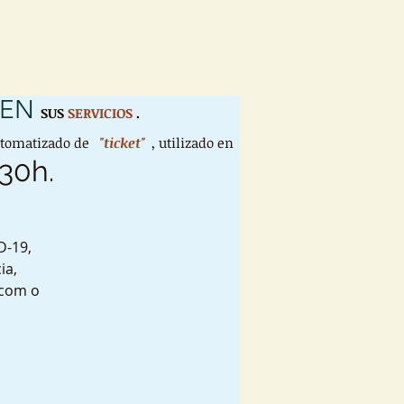
 EN
SUS
SERVICIOS
.
utomatizado de
"ticket"
, utilizado en
:30h.
D-19,
ia,
 com o