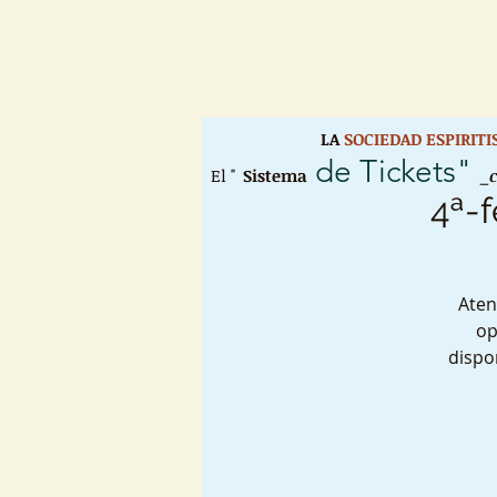
LA
SOCIEDAD ESPIRIT
de Tickets"
El "
Sistema
_
4ª-f
Aten
op
dispo