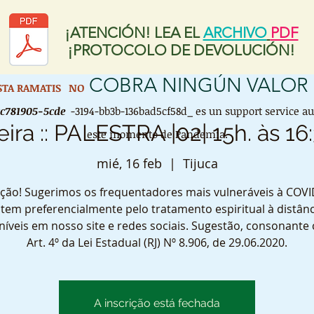
¡ATENCIÓN! LEA EL
ARCHIVO
PDF
¡PROTOCOLO DE DEVOLUCIÓN!
COBRA NINGÚN VALOR
ISTA RAMATIS
NO
cc781905-5cde
-3194-bb3b-136bad5cf58d_ es un support service a
eira :: PALESTRA |02| 15h. às 16
este momento de Pandemia.
mié, 16 feb
  |  
Tijuca
ção! Sugerimos os frequentadores mais vulneráveis à COVI
tem preferencialmente pelo tratamento espiritual à distânc
níveis em nosso site e redes sociais. Sugestão, consonante
Art. 4º da Lei Estadual (RJ) Nº 8.906, de 29.06.2020.
A inscrição está fechada