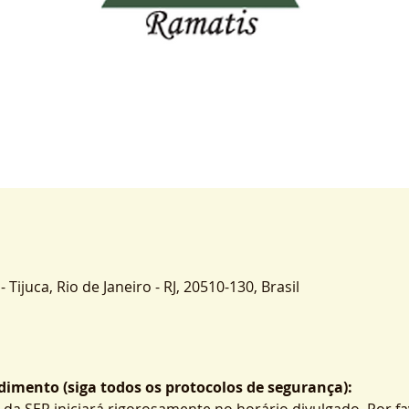
- Tijuca, Rio de Janeiro - RJ, 20510-130, Brasil
imento (siga todos os protocolos de segurança):
 da SER iniciará rigorosamente no horário divulgado. Por fa