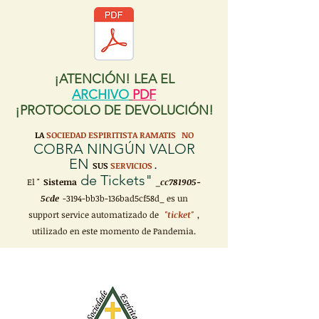
¡ATENCIÓN! LEA EL
ARCHIVO
PDF
¡PROTOCOLO DE DEVOLUCIÓN!
LA
SOCIEDAD ESPIRITISTA RAMATIS
NO
COBRA NINGÚN VALOR
EN
SUS
SERVICIOS
.
de Tickets"
El "
Sistema
_cc781905-
5cde
-3194-bb3b-136bad5cf58d_ es un
support service automatizado de
"ticket"
,
utilizado en este momento de Pandemia.