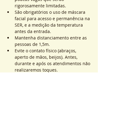
rigorosamente limitadas.
São obrigatórios o uso de máscara 
facial para acesso e permanência na 
SER, e a medição da temperatura 
antes da entrada.
Mantenha distanciamento entre as 
pessoas de 1,5m.
Evite o contato físico (abraços, 
aperto de mãos, beijos). Antes, 
durante e após os atendimentos não 
realizaremos toques.
Saiba Mais >
Sistema de Ticket
Entradas agotadas
Tipo de entrada
ATEND. SER | QTD. 1 p/