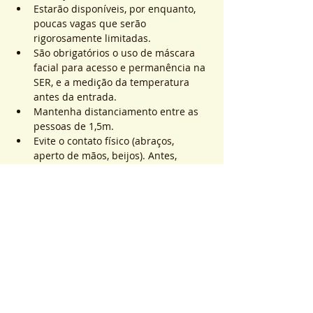
Estarão disponíveis, por enquanto, 
poucas vagas que serão 
rigorosamente limitadas.
São obrigatórios o uso de máscara 
facial para acesso e permanência na 
SER, e a medição da temperatura 
antes da entrada.
Mantenha distanciamento entre as 
pessoas de 1,5m.
Evite o contato físico (abraços, 
aperto de mãos, beijos). Antes, 
durante e após os atendimentos não 
realizaremos toques.
Saiba Mais >
Sistema de Ticket
Venta finalizada