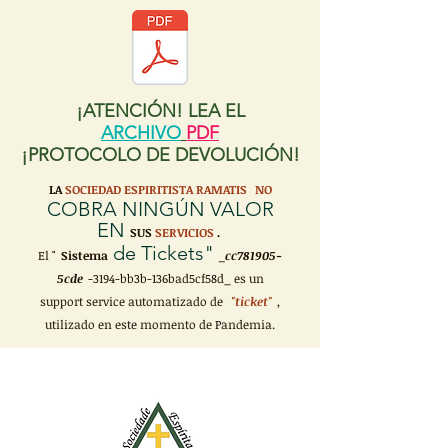
¡ATENCIÓN! LEA EL
ARCHIVO
PDF
¡PROTOCOLO DE DEVOLUCIÓN!
LA
SOCIEDAD ESPIRITISTA RAMATIS
NO
COBRA NINGÚN VALOR
EN
SUS
SERVICIOS
.
de Tickets"
El "
Sistema
_cc781905-
5cde
-3194-bb3b-136bad5cf58d_ es un
support service automatizado de
"ticket"
,
utilizado en este momento de Pandemia.