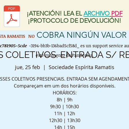
¡ATENCIÓN! LEA EL
ARCHIVO
PDF
¡PROTOCOLO DE DEVOLUCIÓN!
COBRA NINGÚN VALOR
ISTA RAMATIS
NO
cc781905-5cde
-3194-bb3b-136bad5cf58d_ es un support service a
S COLETIVOS. ENTRADA S/ R
este momento de Pandemia.
jue, 25 feb
  |  
Sociedade Espírita Ramatis
SSES COLETIVOS PRESENCIAIS. ENTRADA SEM AGENDAMEN
Compareçam em um dos horários disponíveis.
HORÁRIOS:
8h | 9h
9h30 | 10h30
11h | 12h
12h30 | 13h30
14h | 15h