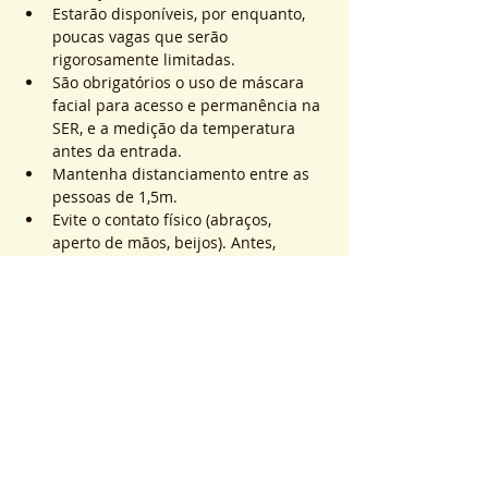
Estarão disponíveis, por enquanto, 
poucas vagas que serão 
rigorosamente limitadas.
São obrigatórios o uso de máscara 
facial para acesso e permanência na 
SER, e a medição da temperatura 
antes da entrada.
Mantenha distanciamento entre as 
pessoas de 1,5m.
Evite o contato físico (abraços, 
aperto de mãos, beijos). Antes, 
durante e após os atendimentos não 
realizaremos toques.
Saiba Mais >
Sistema de Ticket
Venta finalizada