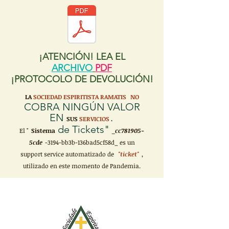
¡ATENCIÓN! LEA EL
ARCHIVO
PDF
¡PROTOCOLO DE DEVOLUCIÓN!
LA
SOCIEDAD ESPIRITISTA RAMATIS
NO
COBRA NINGÚN VALOR
EN
SUS
SERVICIOS
.
de Tickets"
El "
Sistema
_cc781905-
5cde
-3194-bb3b-136bad5cf58d_ es un
support service automatizado de
"ticket"
,
utilizado en este momento de Pandemia.