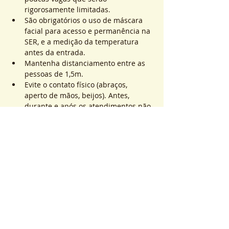
rigorosamente limitadas.
São obrigatórios o uso de máscara 
facial para acesso e permanência na 
SER, e a medição da temperatura 
antes da entrada.
Mantenha distanciamento entre as 
pessoas de 1,5m.
Evite o contato físico (abraços, 
aperto de mãos, beijos). Antes, 
durante e após os atendimentos não 
realizaremos toques.
Saiba Mais >
Sistema de Ticket
Venta finalizada
Tipo de entrada
ATEND. SER | QTD. 1 p/