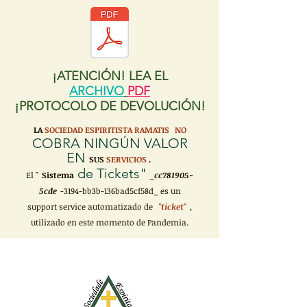
¡ATENCIÓN! LEA EL
ARCHIVO
PDF
¡PROTOCOLO DE DEVOLUCIÓN!
LA
SOCIEDAD ESPIRITISTA RAMATIS
NO
COBRA NINGÚN VALOR
EN
SUS
SERVICIOS
.
de Tickets"
El "
Sistema
_cc781905-
5cde
-3194-bb3b-136bad5cf58d_ es un
support service automatizado de
"ticket"
,
utilizado en este momento de Pandemia.