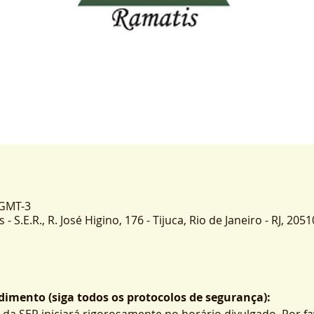
 GMT-3
 S.E.R., R. José Higino, 176 - Tijuca, Rio de Janeiro - RJ, 2051
imento (siga todos os protocolos de segurança):
 da SER iniciará rigorosamente no horário divulgado. Por fa