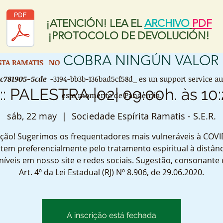
¡ATENCIÓN! LEA EL
ARCHIVO
PDF
¡PROTOCOLO DE DEVOLUCIÓN!
COBRA NINGÚN VALOR
ISTA RAMATIS
NO
cc781905-5cde
-3194-bb3b-136bad5cf58d_ es un support service a
: PALESTRA |02| 09:00h. às 10:
este momento de Pandemia.
sáb, 22 may
  |  
Sociedade Espírita Ramatis - S.E.R.
ção! Sugerimos os frequentadores mais vulneráveis à COVI
tem preferencialmente pelo tratamento espiritual à distânc
níveis em nosso site e redes sociais. Sugestão, consonante
Art. 4º da Lei Estadual (RJ) Nº 8.906, de 29.06.2020.
A inscrição está fechada