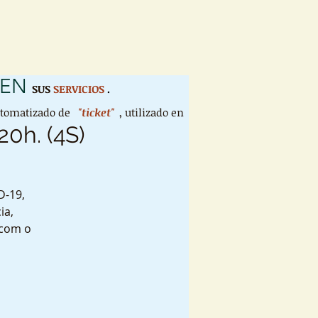
 EN
SUS
SERVICIOS
.
utomatizado de
"ticket"
, utilizado en
20h. (4S)
D-19,
ia,
 com o