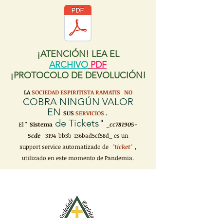
¡ATENCIÓN! LEA EL
ARCHIVO
PDF
¡PROTOCOLO DE DEVOLUCIÓN!
LA
SOCIEDAD ESPIRITISTA RAMATIS
NO
COBRA NINGÚN VALOR
EN
SUS
SERVICIOS
.
de Tickets"
El "
Sistema
_cc781905-
5cde
-3194-bb3b-136bad5cf58d_ es un
support service automatizado de
"ticket"
,
utilizado en este momento de Pandemia.