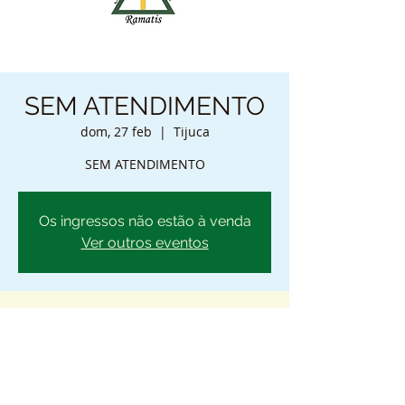
SEM ATENDIMENTO
dom, 27 feb
  |  
Tijuca
SEM ATENDIMENTO
Os ingressos não estão à venda
Ver outros eventos
Horário e local
27 feb 2022, 0:00 – 23:59
Tijuca, R. José Higino, 176 - Tijuca, Rio de
Janeiro - RJ, 20510-420, Brasil