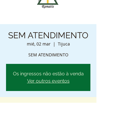
SEM ATENDIMENTO
mié, 02 mar
  |  
Tijuca
SEM ATENDIMENTO
Os ingressos não estão à venda
Ver outros eventos
Horário e local
02 mar 2022, 0:00 – 23:59
Tijuca, R. José Higino, 176 - Tijuca, Rio de
Janeiro - RJ, 20510-420, Brasil