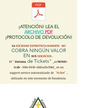
¡ATENCIÓN! LEA EL
ARCHIVO
PDF
¡PROTOCOLO DE DEVOLUCIÓN!
LA
SOCIEDAD ESPIRITISTA RAMATIS
NO
COBRA NINGÚN VALOR
EN
SUS
SERVICIOS
.
de Tickets"
El "
Sistema
_cc781905-
5cde
-3194-bb3b-136bad5cf58d_ es un
support service automatizado de
"ticket"
,
utilizado en este momento de Pandemia.