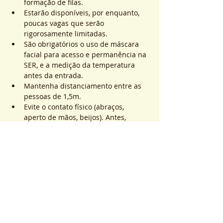
formação de filas.
Estarão disponíveis, por enquanto, 
poucas vagas que serão 
rigorosamente limitadas.
São obrigatórios o uso de máscara 
facial para acesso e permanência na 
SER, e a medição da temperatura 
antes da entrada.
Mantenha distanciamento entre as 
pessoas de 1,5m.
Evite o contato físico (abraços, 
aperto de mãos, beijos). Antes, 
durante e após os atendimentos não 
realizaremos toques.
Saiba Mais >
Sistema de Ticket
Vente expirée