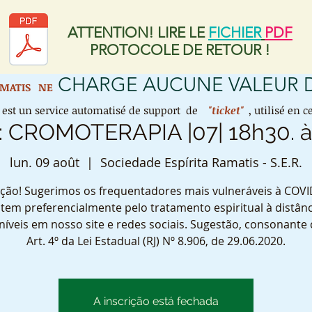
ATTENTION! LIRE LE
FICHIER
PDF
PROTOCOLE DE RETOUR !
CHARGE AUCUNE VALEUR
AMATIS
NE
est un service automatisé de support de
"ticket"
, utilisé en
 :: CROMOTERAPIA |07| 18h30. 
lun. 09 août
  |  
Sociedade Espírita Ramatis - S.E.R.
ção! Sugerimos os frequentadores mais vulneráveis à COVI
tem preferencialmente pelo tratamento espiritual à distânc
níveis em nosso site e redes sociais. Sugestão, consonante
Art. 4º da Lei Estadual (RJ) Nº 8.906, de 29.06.2020.
A inscrição está fechada