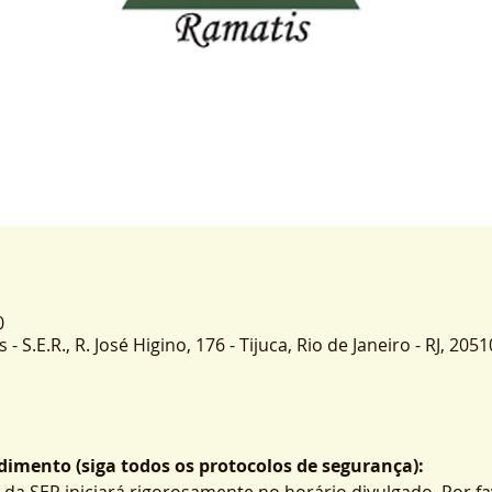
0
 S.E.R., R. José Higino, 176 - Tijuca, Rio de Janeiro - RJ, 2051
imento (siga todos os protocolos de segurança):
 da SER iniciará rigorosamente no horário divulgado. Por fa