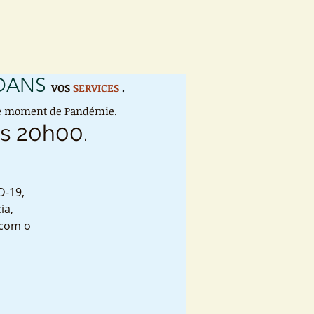
 DANS
VOS
SERVICES
.
 ce moment de Pandémie.
às 20h00.
D-19,
ia,
 com o