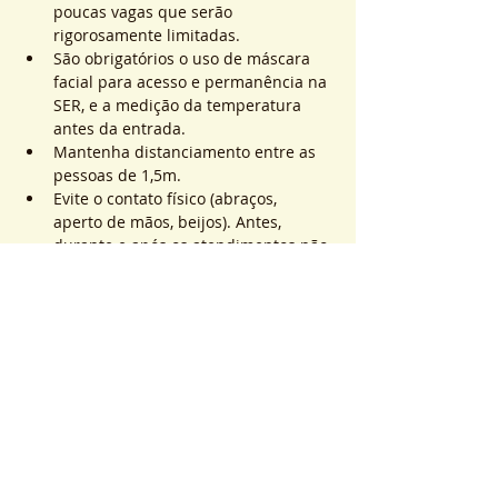
poucas vagas que serão 
rigorosamente limitadas.
São obrigatórios o uso de máscara 
facial para acesso e permanência na 
SER, e a medição da temperatura 
antes da entrada.
Mantenha distanciamento entre as 
pessoas de 1,5m.
Evite o contato físico (abraços, 
aperto de mãos, beijos). Antes, 
durante e após os atendimentos não 
realizaremos toques.
Saiba Mais >
Sistema de Ticket
Vente expirée
Type de billet