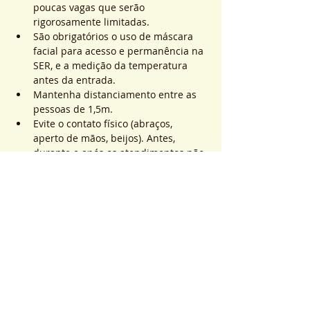
poucas vagas que serão 
rigorosamente limitadas.
São obrigatórios o uso de máscara 
facial para acesso e permanência na 
SER, e a medição da temperatura 
antes da entrada.
Mantenha distanciamento entre as 
pessoas de 1,5m.
Evite o contato físico (abraços, 
aperto de mãos, beijos). Antes, 
durante e após os atendimentos não 
realizaremos toques.
Saiba Mais >
Sistema de Ticket
Vente expirée
Type de billet