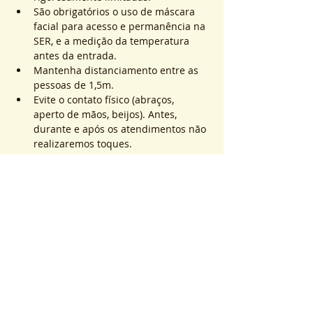
São obrigatórios o uso de máscara 
facial para acesso e permanência na 
SER, e a medição da temperatura 
antes da entrada.
Mantenha distanciamento entre as 
pessoas de 1,5m.
Evite o contato físico (abraços, 
aperto de mãos, beijos). Antes, 
durante e após os atendimentos não 
realizaremos toques.
Saiba Mais >
Sistema de Ticket
Complet
Type de billet
ATEND. SER | QTD. 1 p/
pessoa