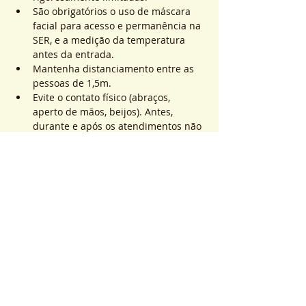
São obrigatórios o uso de máscara 
facial para acesso e permanência na 
SER, e a medição da temperatura 
antes da entrada.
Mantenha distanciamento entre as 
pessoas de 1,5m.
Evite o contato físico (abraços, 
aperto de mãos, beijos). Antes, 
durante e após os atendimentos não 
realizaremos toques.
Saiba Mais >
Sistema de Ticket
Vente expirée
Type de billet
ATEND. SER | QTD. 1 p/
pessoa