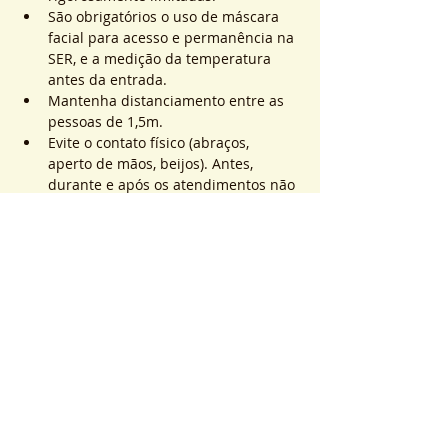
São obrigatórios o uso de máscara 
facial para acesso e permanência na 
SER, e a medição da temperatura 
antes da entrada.
Mantenha distanciamento entre as 
pessoas de 1,5m.
Evite o contato físico (abraços, 
aperto de mãos, beijos). Antes, 
durante e após os atendimentos não 
realizaremos toques.
Saiba Mais >
Sistema de Ticket
Vente expirée
Type de billet
ATEND. SER | QTD. 1 p/
pessoa