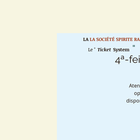
LA
LA SOCIÉTÉ SPIRITE R
"
Le "
Ticket
System
4ª-fe
Aten
op
dispo