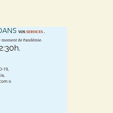
 DANS
VOS
SERVICES
.
 ce moment de Pandémie.
2:30h.
D-19,
ia,
 com o