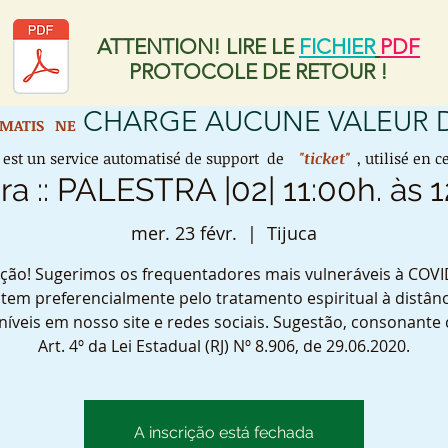
ATTENTION! LIRE LE
FICHIER
PDF
PROTOCOLE DE RETOUR !
CHARGE AUCUNE VALEUR
AMATIS
NE
est un service automatisé de support de
"ticket"
, utilisé en
ira :: PALESTRA |02| 11:00h. às 1
mer. 23 févr.
  |  
Tijuca
ção! Sugerimos os frequentadores mais vulneráveis à COVI
tem preferencialmente pelo tratamento espiritual à distânc
níveis em nosso site e redes sociais. Sugestão, consonante
Art. 4º da Lei Estadual (RJ) Nº 8.906, de 29.06.2020.
A inscrição está fechada