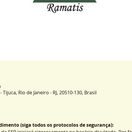
0
- Tijuca, Rio de Janeiro - RJ, 20510-130, Brasil
imento (siga todos os protocolos de segurança):
 da SER iniciará rigorosamente no horário divulgado. Por fa