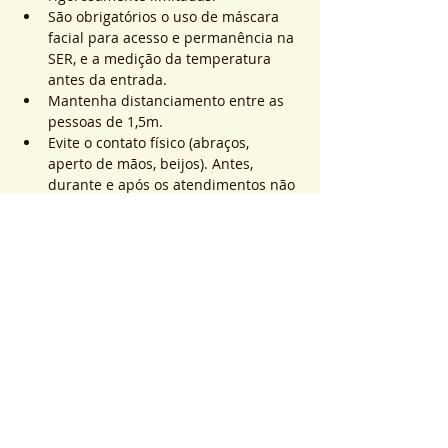
São obrigatórios o uso de máscara 
facial para acesso e permanência na 
SER, e a medição da temperatura 
antes da entrada.
Mantenha distanciamento entre as 
pessoas de 1,5m.
Evite o contato físico (abraços, 
aperto de mãos, beijos). Antes, 
durante e após os atendimentos não 
realizaremos toques.
Saiba Mais >
Sistema de Ticket
Vente expirée
Type de billet
ATEND. SER | QTD. 1 p/
pessoa