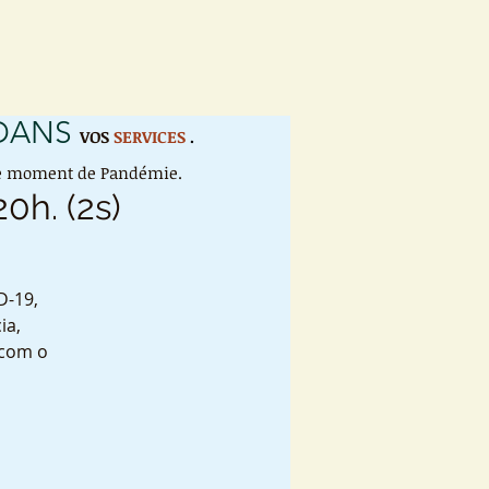
 DANS
VOS
SERVICES
.
 ce moment de Pandémie.
20h. (2s)
D-19,
ia,
 com o