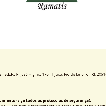
0
 S.E.R., R. José Higino, 176 - Tijuca, Rio de Janeiro - RJ, 2051
imento (siga todos os protocolos de segurança):
 da SER iniciará rigorosamente no horário divulgado. Por fa