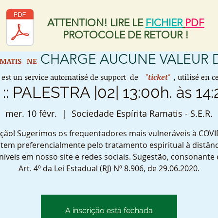
ATTENTION! LIRE LE
FICHIER
PDF
PROTOCOLE DE RETOUR !
CHARGE AUCUNE VALEUR
AMATIS
NE
est un service automatisé de support de
"ticket"
, utilisé en
 :: PALESTRA |02| 13:00h. às 14:
mer. 10 févr.
  |  
Sociedade Espírita Ramatis - S.E.R.
ção! Sugerimos os frequentadores mais vulneráveis à COVI
tem preferencialmente pelo tratamento espiritual à distânc
níveis em nosso site e redes sociais. Sugestão, consonante
Art. 4º da Lei Estadual (RJ) Nº 8.906, de 29.06.2020.
A inscrição está fechada