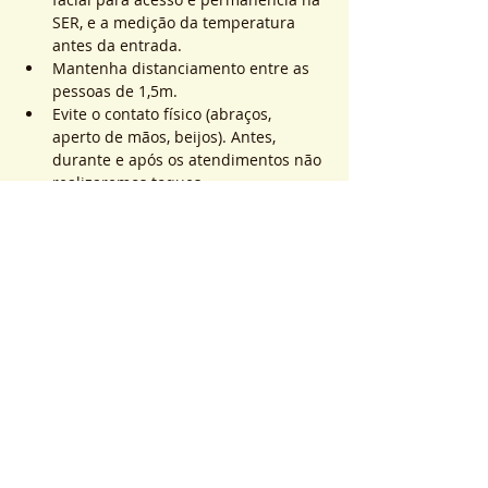
SER, e a medição da temperatura 
antes da entrada.
Mantenha distanciamento entre as 
pessoas de 1,5m.
Evite o contato físico (abraços, 
aperto de mãos, beijos). Antes, 
durante e após os atendimentos não 
realizaremos toques.
Saiba Mais >
Sistema de Ticket
Vente expirée
Type de billet
ATEND. SER | QTD. 1 p/
pessoa
Plus d'info