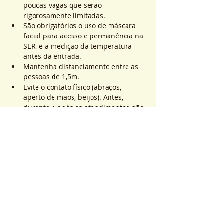
poucas vagas que serão 
rigorosamente limitadas.
São obrigatórios o uso de máscara 
facial para acesso e permanência na 
SER, e a medição da temperatura 
antes da entrada.
Mantenha distanciamento entre as 
pessoas de 1,5m.
Evite o contato físico (abraços, 
aperto de mãos, beijos). Antes, 
durante e após os atendimentos não 
realizaremos toques.
Saiba Mais >
Sistema de Ticket
Vente expirée
Type de billet