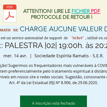
ATTENTION! LIRE LE
FICHIER
PDF
PROTOCOLE DE RETOUR !
CHARGE AUCUNE VALEUR
AMATIS
NE
est un service automatisé de support de
"ticket"
, utilisé en
 :: PALESTRA |02| 19:00h. às 20:
mer. 14 avr.
  |  
Sociedade Espírita Ramatis - S.E.R.
ção! Sugerimos os frequentadores mais vulneráveis à COVI
tem preferencialmente pelo tratamento espiritual à distânc
níveis em nosso site e redes sociais. Sugestão, consonante
Art. 4º da Lei Estadual (RJ) Nº 8.906, de 29.06.2020.
A inscrição está fechada