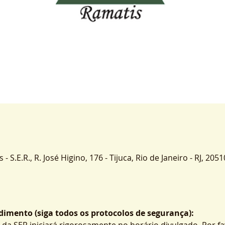
 S.E.R., R. José Higino, 176 - Tijuca, Rio de Janeiro - RJ, 2051
imento (siga todos os protocolos de segurança):
 da SER iniciará rigorosamente no horário divulgado. Por fa