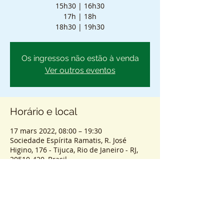
15h30 | 16h30
17h | 18h
18h30 | 19h30
Os ingressos não estão à venda
Ver outros eventos
Horário e local
17 mars 2022, 08:00 – 19:30
Sociedade Espírita Ramatis, R. José
Higino, 176 - Tijuca, Rio de Janeiro - RJ,
20510-420, Brasil
Sobre o atendimento
ENTRADA SEM AGENDAMENTO - PASSES 
COLETIVOS PRESENCIAIS.