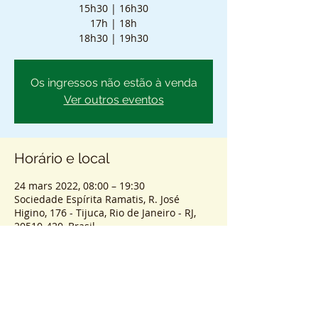
15h30 | 16h30
17h | 18h
18h30 | 19h30
Os ingressos não estão à venda
Ver outros eventos
Horário e local
24 mars 2022, 08:00 – 19:30
Sociedade Espírita Ramatis, R. José
Higino, 176 - Tijuca, Rio de Janeiro - RJ,
20510-420, Brasil
Sobre o atendimento
ENTRADA SEM AGENDAMENTO - PASSES 
COLETIVOS PRESENCIAIS.