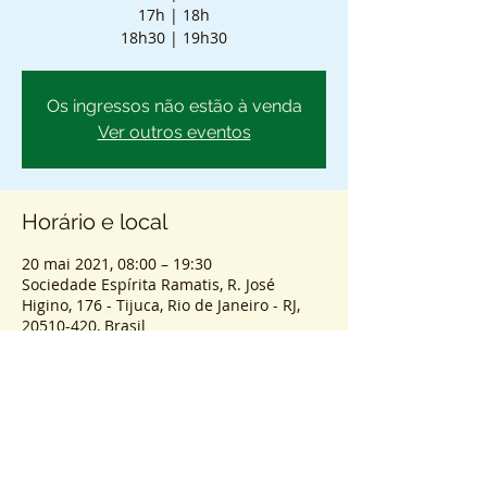
17h | 18h
18h30 | 19h30
Os ingressos não estão à venda
Ver outros eventos
Horário e local
20 mai 2021, 08:00 – 19:30
Sociedade Espírita Ramatis, R. José
Higino, 176 - Tijuca, Rio de Janeiro - RJ,
20510-420, Brasil
Sobre o atendimento
ENTRADA SEM AGENDAMENTO - PASSES 
COLETIVOS PRESENCIAIS.
HORÁRIOS