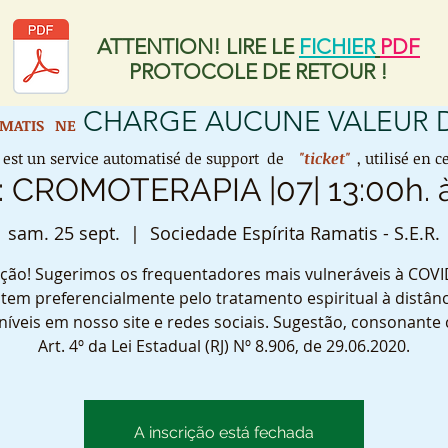
ATTENTION! LIRE LE
FICHIER
PDF
PROTOCOLE DE RETOUR !
CHARGE AUCUNE VALEUR
AMATIS
NE
est un service automatisé de support de
"ticket"
, utilisé en
: CROMOTERAPIA |07| 13:00h. à
sam. 25 sept.
  |  
Sociedade Espírita Ramatis - S.E.R.
ção! Sugerimos os frequentadores mais vulneráveis à COVI
tem preferencialmente pelo tratamento espiritual à distânc
níveis em nosso site e redes sociais. Sugestão, consonante
Art. 4º da Lei Estadual (RJ) Nº 8.906, de 29.06.2020.
A inscrição está fechada