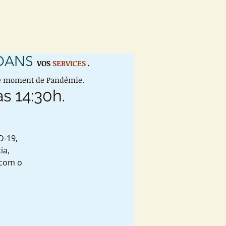
 DANS
VOS
SERVICES
.
 ce moment de Pandémie.
s 14:30h.
D-19,
ia,
 com o