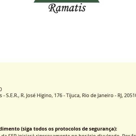
0
 S.E.R., R. José Higino, 176 - Tijuca, Rio de Janeiro - RJ, 2051
imento (siga todos os protocolos de segurança):
 da SER iniciará rigorosamente no horário divulgado. Por fa