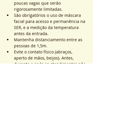
poucas vagas que serão 
rigorosamente limitadas.
São obrigatórios o uso de máscara 
facial para acesso e permanência na 
SER, e a medição da temperatura 
antes da entrada.
Mantenha distanciamento entre as 
pessoas de 1,5m.
Evite o contato físico (abraços, 
aperto de mãos, beijos). Antes, 
durante e após os atendimentos não 
realizaremos toques.
Saiba Mais >
Sistema de Ticket
Vente expirée
Type de billet