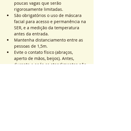
poucas vagas que serão 
rigorosamente limitadas.
São obrigatórios o uso de máscara 
facial para acesso e permanência na 
SER, e a medição da temperatura 
antes da entrada.
Mantenha distanciamento entre as 
pessoas de 1,5m.
Evite o contato físico (abraços, 
aperto de mãos, beijos). Antes, 
durante e após os atendimentos não 
realizaremos toques.
Saiba Mais >
Sistema de Ticket
Vente expirée
Type de billet