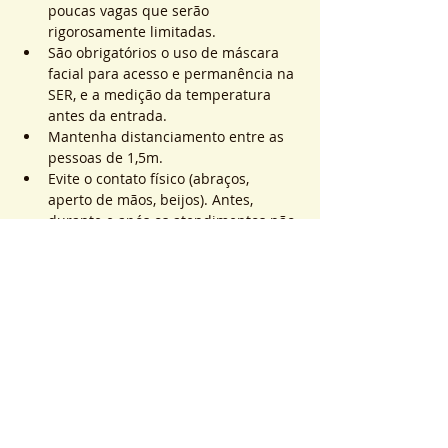
poucas vagas que serão 
rigorosamente limitadas.
São obrigatórios o uso de máscara 
facial para acesso e permanência na 
SER, e a medição da temperatura 
antes da entrada.
Mantenha distanciamento entre as 
pessoas de 1,5m.
Evite o contato físico (abraços, 
aperto de mãos, beijos). Antes, 
durante e após os atendimentos não 
realizaremos toques.
Saiba Mais >
Sistema de Ticket
Vente expirée
Type de billet