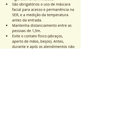
São obrigatórios o uso de máscara 
facial para acesso e permanência na 
SER, e a medição da temperatura 
antes da entrada.
Mantenha distanciamento entre as 
pessoas de 1,5m.
Evite o contato físico (abraços, 
aperto de mãos, beijos). Antes, 
durante e após os atendimentos não 
realizaremos toques.
Saiba Mais >
Sistema de Ticket
Vente expirée
Type de billet
ATEND. SER | QTD. 1 p/
pessoa