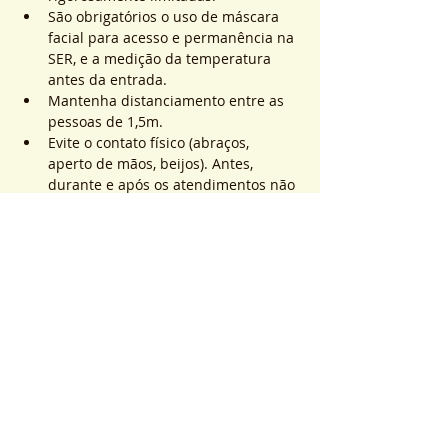
São obrigatórios o uso de máscara 
facial para acesso e permanência na 
SER, e a medição da temperatura 
antes da entrada.
Mantenha distanciamento entre as 
pessoas de 1,5m.
Evite o contato físico (abraços, 
aperto de mãos, beijos). Antes, 
durante e após os atendimentos não 
realizaremos toques.
Saiba Mais >
Sistema de Ticket
Vente expirée
Type de billet
ATEND. SER | QTD. 1 p/
pessoa