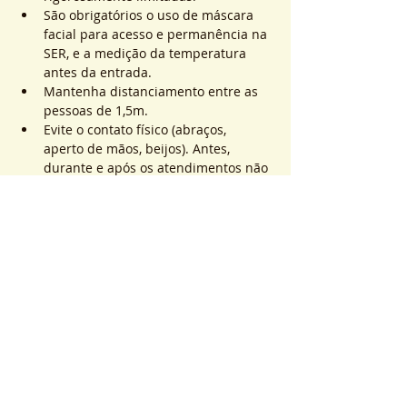
São obrigatórios o uso de máscara 
facial para acesso e permanência na 
SER, e a medição da temperatura 
antes da entrada.
Mantenha distanciamento entre as 
pessoas de 1,5m.
Evite o contato físico (abraços, 
aperto de mãos, beijos). Antes, 
durante e após os atendimentos não 
realizaremos toques.
Saiba Mais >
Sistema de Ticket
Vente expirée
Type de billet
ATEND. SER | QTD. 1 p/
pessoa