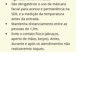
São obrigatórios o uso de máscara 
facial para acesso e permanência na 
SER, e a medição da temperatura 
antes da entrada.
Mantenha distanciamento entre as 
pessoas de 1,5m.
Evite o contato físico (abraços, 
aperto de mãos, beijos). Antes, 
durante e após os atendimentos não 
realizaremos toques.
Saiba Mais >
Sistema de Ticket
Complet
Type de billet
ATEND. SER | QTD. 1 p/
pessoa