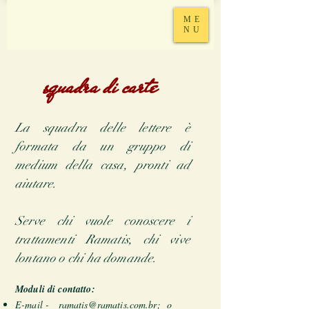
ME
NU
squadra di carte
La squadra delle lettere è
formata da un gruppo di
medium della casa, pronti ad
aiutare.
Serve chi vuole conoscere i
trattamenti Ramatis, chi vive
lontano o chi ha domande.
Moduli di contatto:
E-mail -
ramatis@ramatis.com.br;
o