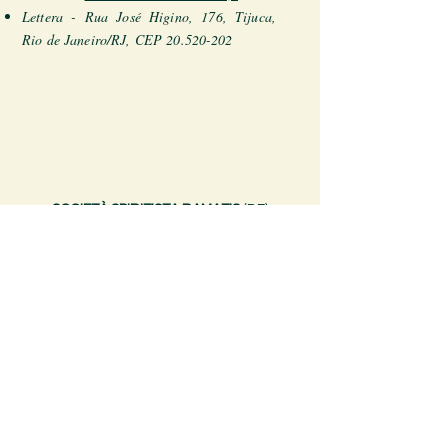
Lettera - Rua José Higino, 176, Tijuca,
Rio de Janeiro/RJ, CEP
20.520-202
SOCIETÀ SPIRITISTA RAMATIS
(BE)
ramatis.com.br
Ramatis.com
Sede:
Rua José Higino, nº 176 - Tijuca
Rio de
Janeiro - RJ
CEP.: 20510-420 CNPJ 33.991.423/0001-70
Disclaimer
|
LGPD 13.709
|
Informativa sulla
privacy
Ispirato
e
costruito
by Marcus Cesar Ferreira -
MCF
© Copyright