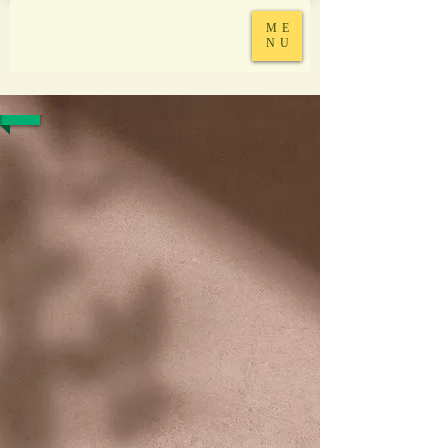
ME
NU