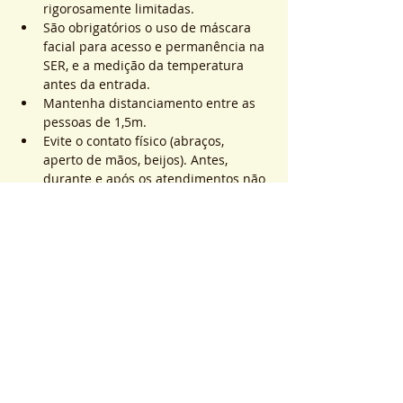
rigorosamente limitadas.
São obrigatórios o uso de máscara 
facial para acesso e permanência na 
SER, e a medição da temperatura 
antes da entrada.
Mantenha distanciamento entre as 
pessoas de 1,5m.
Evite o contato físico (abraços, 
aperto de mãos, beijos). Antes, 
durante e após os atendimentos não 
realizaremos toques.
Saiba Mais >
Sistema de Ticket
Vendita terminata
Tipo di biglietto
ATEND. SER | QTD. 1 p/