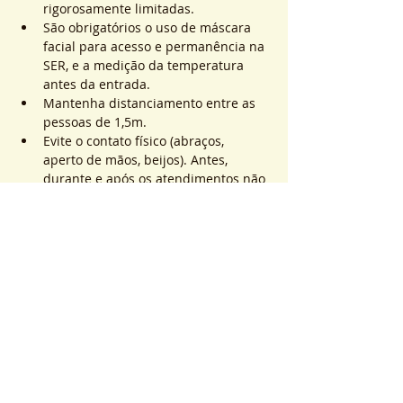
rigorosamente limitadas.
São obrigatórios o uso de máscara 
facial para acesso e permanência na 
SER, e a medição da temperatura 
antes da entrada.
Mantenha distanciamento entre as 
pessoas de 1,5m.
Evite o contato físico (abraços, 
aperto de mãos, beijos). Antes, 
durante e após os atendimentos não 
realizaremos toques.
Saiba Mais >
Sistema de Ticket
Vendita terminata
Tipo di biglietto
ATEND. SER | QTD. 1 p/