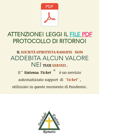
ATTENZIONE! LEGGI IL
FILE
PDF
PROTOCOLLO DI RITORNO!
IL
SOCIETÀ SPIRITISTA RAMATIS
NON
ADDEBITA ALCUN VALORE
NEI
TUOI
SERVIZI
.
"
Il "
Sistema
Ticket
è un servizio
automatizzato support di
"ticket"
,
utilizzato in questo momento di Pandemic.