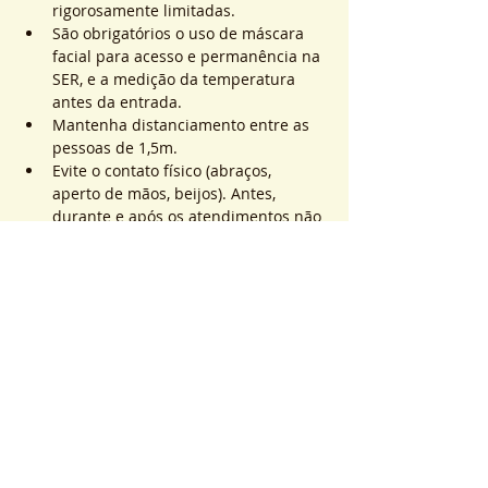
rigorosamente limitadas.
São obrigatórios o uso de máscara 
facial para acesso e permanência na 
SER, e a medição da temperatura 
antes da entrada.
Mantenha distanciamento entre as 
pessoas de 1,5m.
Evite o contato físico (abraços, 
aperto de mãos, beijos). Antes, 
durante e após os atendimentos não 
realizaremos toques.
Saiba Mais >
Sistema de Ticket
Vendita terminata
Tipo di biglietto
ATEND. SER | QTD. 1 p/