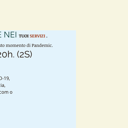
 NEI
TUOI
SERVIZI
.
uesto momento di Pandemic.
20h. (2S)
D-19,
ia,
 com o