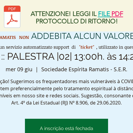
ATTENZIONE! LEGGI IL
FILE
PDF
PROTOCOLLO DI RITORNO!
ADDEBITA ALCUN VALORE
 RAMATIS
NON
n servizio automatizzato support di
"ticket"
, utilizzato in q
 :: PALESTRA |02| 13:00h. às 14:
mer 09 giu
  |  
Sociedade Espírita Ramatis - S.E.R.
ção! Sugerimos os frequentadores mais vulneráveis à COVI
tem preferencialmente pelo tratamento espiritual à distânc
níveis em nosso site e redes sociais. Sugestão, consonante
Art. 4º da Lei Estadual (RJ) Nº 8.906, de 29.06.2020.
A inscrição está fechada