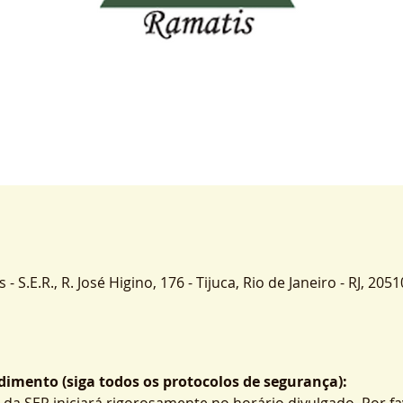
 S.E.R., R. José Higino, 176 - Tijuca, Rio de Janeiro - RJ, 2051
imento (siga todos os protocolos de segurança):
 da SER iniciará rigorosamente no horário divulgado. Por fa