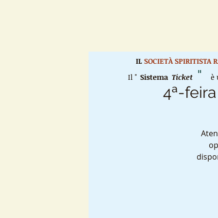
IL
SOCIETÀ SPIRITISTA
"
Il "
Sistema
Ticket
è u
4ª-feira
Aten
op
dispo