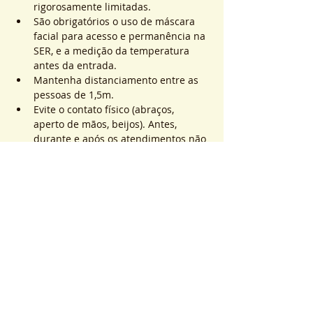
rigorosamente limitadas.
São obrigatórios o uso de máscara 
facial para acesso e permanência na 
SER, e a medição da temperatura 
antes da entrada.
Mantenha distanciamento entre as 
pessoas de 1,5m.
Evite o contato físico (abraços, 
aperto de mãos, beijos). Antes, 
durante e após os atendimentos não 
realizaremos toques.
Saiba Mais >
Sistema de Ticket
Vendita terminata
Tipo di biglietto
ATEND. SER | QTD. 1 p/