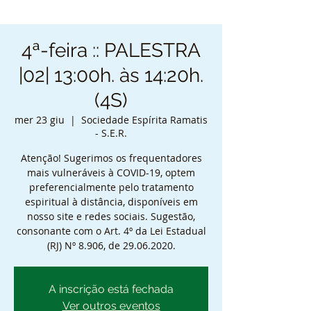
4ª-feira :: PALESTRA
|02| 13:00h. às 14:20h.
(4S)
mer 23 giu
  |  
Sociedade Espírita Ramatis
- S.E.R.
Atenção! Sugerimos os frequentadores
mais vulneráveis à COVID-19, optem
preferencialmente pelo tratamento
espiritual à distância, disponíveis em
nosso site e redes sociais. Sugestão,
consonante com o Art. 4º da Lei Estadual
(RJ) Nº 8.906, de 29.06.2020.
A inscrição está fechada
Ver outros eventos