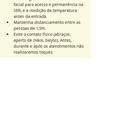
facial para acesso e permanência na 
SER, e a medição da temperatura 
antes da entrada.
Mantenha distanciamento entre as 
pessoas de 1,5m.
Evite o contato físico (abraços, 
aperto de mãos, beijos). Antes, 
durante e após os atendimentos não 
realizaremos toques.
Saiba Mais >
Sistema de Ticket
Sold out
Tipo di biglietto
ATEND. SER | QTD. 1 p/
pessoa