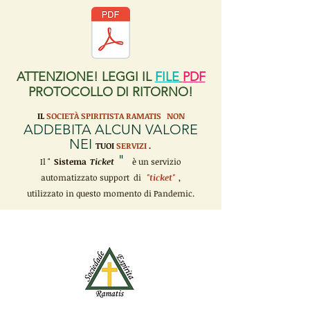
ATTENZIONE! LEGGI IL
FILE
PDF
PROTOCOLLO DI RITORNO!
IL
SOCIETÀ SPIRITISTA RAMATIS
NON
ADDEBITA ALCUN VALORE
NEI
TUOI
SERVIZI
.
"
Il "
Sistema
Ticket
è un servizio
automatizzato support di
"ticket"
,
utilizzato in questo momento di Pandemic.